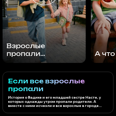
Взрослые
пропали...
А что
Если все взрослые
пропали
История о Вадике и его младшей сестре Насте, у
которых однажды утром пропали родители. А
вместе с ними исчезли и все взрослые в городе...